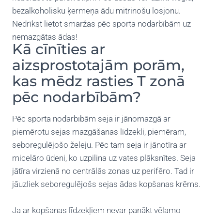
bezalkoholisku ķermeņa ādu mitrinošu losjonu.
Nedrīkst lietot smaržas pēc sporta nodarbībām uz
nemazgātas ādas!
Kā cīnīties ar
aizsprostotajām porām,
kas mēdz rasties T zonā
pēc nodarbībām?
Pēc sporta nodarbībām seja ir jānomazgā ar
piemērotu sejas mazgāšanas līdzekli, piemēram,
seboregulējošo želeju. Pēc tam seja ir jānotīra ar
micelāro ūdeni, ko uzpilina uz vates plāksnītes. Seja
jātīra virzienā no centrālās zonas uz perifēro. Tad ir
jāuzliek seboregulējošs sejas ādas kopšanas krēms.
Ja ar kopšanas līdzekļiem nevar panākt vēlamo