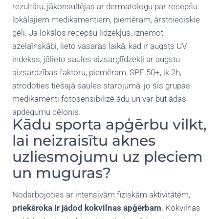
rezultātu, jākonsultējas ar dermatologu par recepšu
lokālajiem medikamentiem, piemēram, ārstnieciskie
gēli. Ja lokālos recepšu līdzekļus, izņemot
azelaīnskābi, lieto vasaras laikā, kad ir augsts UV
indekss, jālieto saules aizsarglīdzekļi ar augstu
aizsardzības faktoru, piemēram, SPF 50+, ik 2h,
atrodoties tiešajā saules starojumā, jo šīs grupas
medikamenti fotosensibilizē ādu un var būt ādas
apdegumu cēlonis.
Kādu sporta apģērbu vilkt,
lai neizraisītu aknes
uzliesmojumu uz pleciem
un muguras?
Nodarbojoties ar intensīvām fiziskām aktivitātēm,
priekšroka ir jādod kokvilnas apģērbam
. Kokvilnas