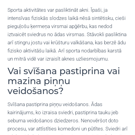
Sporta aktivitātes var pasliktināt akni. Īpaši, ja
intensīvas fiziskās slodzes laikā nēsā sintētisku, cieši
pieguļošu ķermeņa virsmai apģērbu, kas nedod
iztvaicēt sviedrus no ādas virsmas. Stāvokli pasliktina
arī stingru jostu vai krūšturu valkāšana, kas berzē ādu
fizisko aktivitāšu laikā. Arī sporta nodarbības karstā
un mitrā vidē var izraisīt aknes uzliesmojumu.
Vai svīšana pastiprina vai
mazina piņņu
veidošanos?
Svīšana pastiprina piņņu veidošanos. Ādas
kairinājums, ko izraisa sviedri, pastiprina tauku jeb
sebuma veidošanos dziedzeros. Nenovēršot doto
procesu, var attīstīties komedoni un pūtītes. Sviedri arī