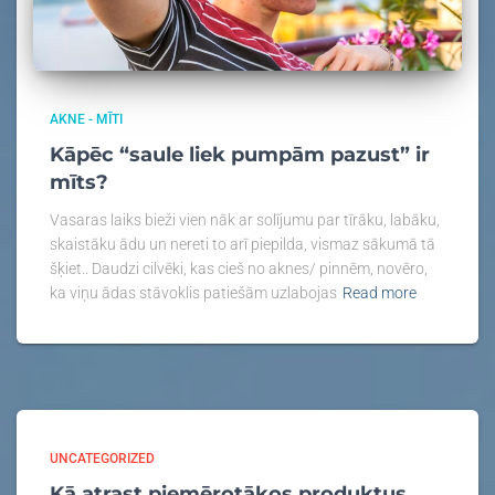
AKNE - MĪTI
Kāpēc “saule liek pumpām pazust” ir
mīts?
Vasaras laiks bieži vien nāk ar solījumu par tīrāku, labāku,
skaistāku ādu un nereti to arī piepilda, vismaz sākumā tā
šķiet.. Daudzi cilvēki, kas cieš no aknes/ pinnēm, novēro,
ka viņu ādas stāvoklis patiešām uzlabojas
Read more
UNCATEGORIZED
Kā atrast piemērotākos produktus