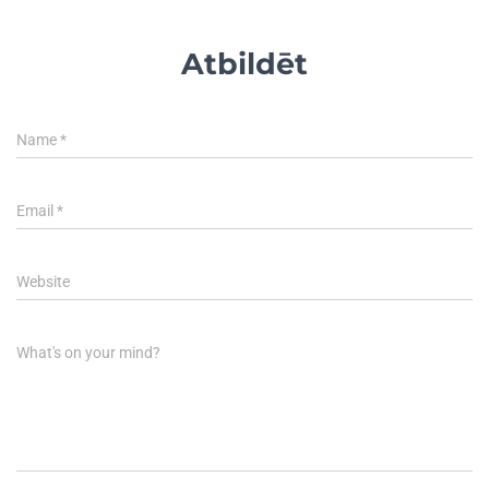
Atbildēt
Name
*
Email
*
Website
What's on your mind?