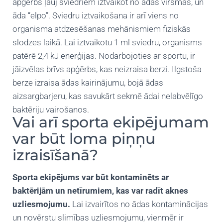
apģērbs ļauj sviedriem iztvaikot no ādas virsmas, un
āda “elpo”. Sviedru iztvaikošana ir arī viens no
organisma atdzesēšanas mehānismiem fiziskās
slodzes laikā. Lai iztvaikotu 1 ml sviedru, organisms
patērē 2,4 kJ enerģijas. Nodarbojoties ar sportu, ir
jāizvēlas brīvs apģērbs, kas neizraisa berzi. Ilgstoša
berze izraisa ādas kairinājumu, bojā ādas
aizsargbarjeru, kas savukārt sekmē ādai nelabvēlīgo
baktēriju vairošanos.
Vai arī sporta ekipējumam
var būt loma piņņu
izraisīšanā?
Sporta ekipējums var būt kontaminēts ar
baktērijām un netīrumiem, kas var radīt aknes
uzliesmojumu.
Lai izvairītos no ādas kontaminācijas
un novērstu slimības uzliesmojumu, vienmēr ir