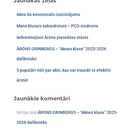
Jaunākās ziņas
Akne kā emocionāls izaicinājums
Mans klusais sabiedrotais – PCO sindroms​
Iedvesmojies! Ārona pieredzes stāsts
ĀRONS GRINBERGS – “Aknes klase” 2025-2026
dalībnieks
5 populāri mīti par akni, kas var traucēt to efektīvi
ārstēt
Jaunākie komentāri
Sintija
ziņā
ĀRONS GRINBERGS – “Aknes klase” 2025-
2026 dalībnieks