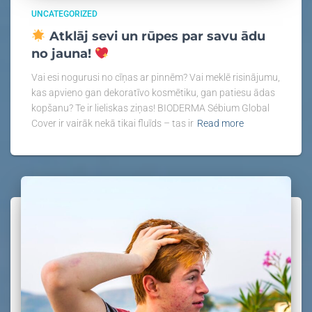
UNCATEGORIZED
Atklāj sevi un rūpes par savu ādu
no jauna!
Vai esi nogurusi no cīņas ar pin­nēm? Vai meklē risinājumu,
kas apvieno gan dekoratīvo kosmētiku, gan patiesu ādas
kopšanu? Te ir lieliskas ziņas! BIODERMA Sébium Global
Cover ir vairāk nekā tikai fluīds – tas ir
Read more