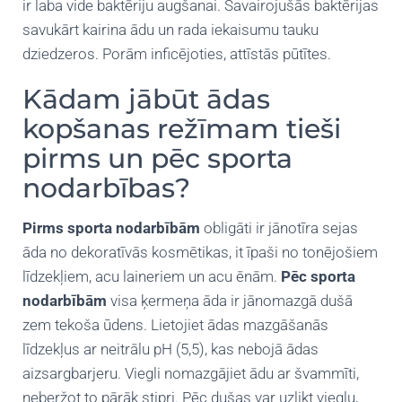
ir laba vide baktēriju augšanai. Savairojušās baktērijas
savukārt kairina ādu un rada iekaisumu tauku
dziedzeros. Porām inficējoties, attīstās pūtītes.
Kādam jābūt ādas
kopšanas režīmam tieši
pirms un pēc sporta
nodarbības?
Pirms sporta nodarbībām
obligāti ir jānotīra sejas
āda no dekoratīvās kosmētikas, it īpaši no tonējošiem
līdzekļiem, acu laineriem un acu ēnām.
Pēc sporta
nodarbībām
visa ķermeņa āda ir jānomazgā dušā
zem tekoša ūdens. Lietojiet ādas mazgāšanās
līdzekļus ar neitrālu pH (5,5), kas nebojā ādas
aizsargbarjeru. Viegli nomazgājiet ādu ar švammīti,
neberžot to pārāk stipri. Pēc dušas var uzlikt vieglu,