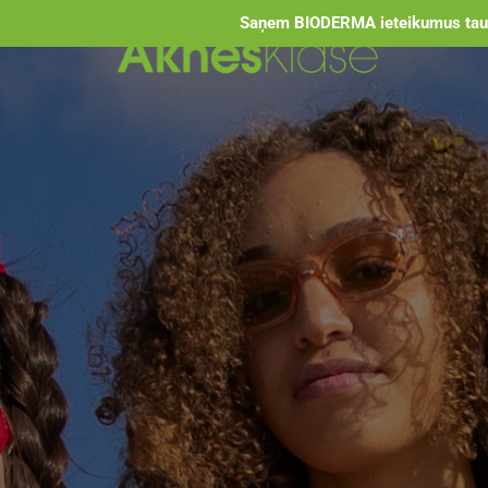
Saņem BIODERMA ieteikumus tauk