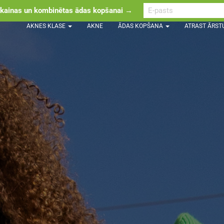
ainas un kombinētas ādas kopšanai →
AKNES KLASE
AKNE
ĀDAS KOPŠANA
ATRAST ĀRST