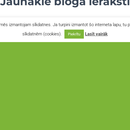
Jaunākie bloga ieraksti
mēs izmantojam sīkdatnes. Ja turpini izmantot šo interneta lapu, tu p
sīkdatnēm (cookies).
Lasīt vairāk
Piekrītu
AKNE PIEREDZES STĀSTI
AK
Mans klusais sabiedrotais – PCO
I
sindroms​
ar
Ie
pi
Mans klusais sabiedrotais – PCO sindroms Laima Baumane,
nes
pa
Aknes klase 2025-2026 Ar PCO jeb Policistisko olnīcu
re
at
sindromu es pirmoreiz sakāros 2012.gadā, jo tieši tad man
tas tika diagnosticēts. Katrai ir savs stāsts par tikšanu līdz
Read more