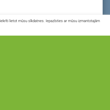
iekrīti lietot mūsu sīkdatnes. Iepazīsties ar mūsu izmantotajām
NE PIEREDZES STĀSTI
edvesmojies! Ārona pieredzes stāsts
dvesmojies! Ārona Grīnberga pieredzes stāsts Mana
eredze ar akni un ādas kopšanu ir bijusi gara, jo akne man
rādījās diezgan agri. Ja Tu šo lasi, iespējams, meklē
bildes – tāpēc padalīšos ne tikai ar saviem
Read more