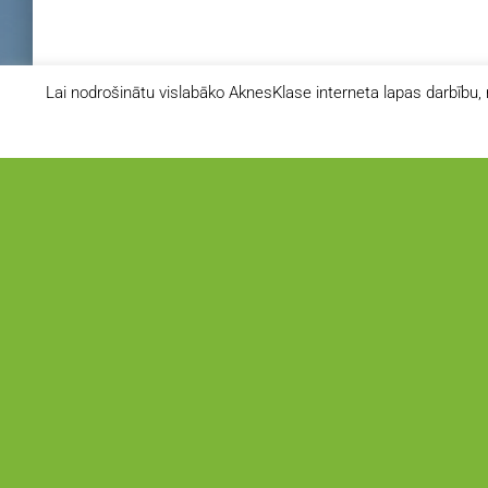
Lai nodrošinātu vislabāko AknesKlase interneta lapas darbību, 
AKNE PIEREDZES STĀSTI
Akne kā emocionāls izaicinājums
Akne kā emocionāls izaicinājums Akne ir kas daudz vairāk p
vienkāršu ādas problēmu. Tā atstāj pēdas pašsajūtā,
ietekmējot domas un attiecības ar sevi. Evelīna Liepiņa, Ak
klase 2025-2026 Cīņa ar akni manā dzīvē ir bijusi
Read mo