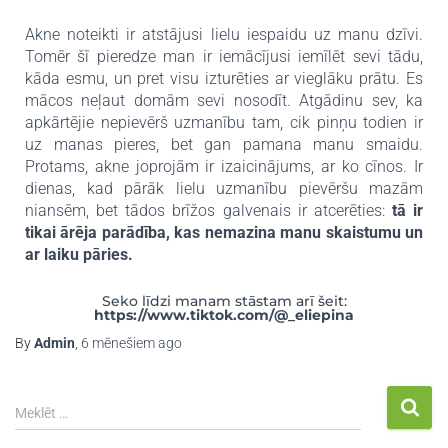
Akne noteikti ir atstājusi lielu iespaidu uz manu dzīvi.
Tomēr šī pieredze man ir iemācījusi iemīlēt sevi tādu,
kāda esmu, un pret visu izturēties ar vieglāku prātu. Es
mācos neļaut domām sevi nosodīt. Atgādinu sev, ka
apkārtējie nepievērš uzmanību tam, cik pinņu todien ir
uz manas pieres, bet gan pamana manu smaidu.
Protams, akne joprojām ir izaicinājums, ar ko cīnos. Ir
dienas, kad pārāk lielu uzmanību pievēršu mazām
niansēm, bet tādos brīžos galvenais ir atcerēties:
tā ir
tikai ārēja parādība, kas nemazina manu skaistumu un
ar laiku pāries.
Seko līdzi manam stāstam arī šeit:
https://www.tiktok.com/@_eliepina
By
Admin
,
6 mēnešiem
ago
Meklēt …