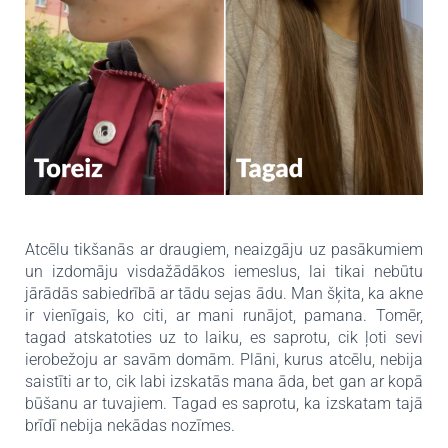
Atcēlu tikšanās ar draugiem, neaizgāju uz pasākumiem
un izdomāju visdažādākos iemeslus, lai tikai nebūtu
jārādās sabiedrībā ar tādu sejas ādu. Man šķita, ka akne
ir vienīgais, ko citi, ar mani runājot, pamana. Tomēr,
tagad atskatoties uz to laiku, es saprotu, cik ļoti sevi
ierobežoju ar savām domām. Plāni, kurus atcēlu, nebija
saistīti ar to, cik labi izskatās mana āda, bet gan ar kopā
būšanu ar tuvajiem. Tagad es saprotu, ka izskatam tajā
brīdī nebija nekādas nozīmes.