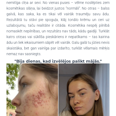
nemitīga cīņa ar sevi. No vienas puses – vēlme noslēpties zem
kosmētikas slāņa, lai beidzot justos “normāli”. No otras – balss
galvā, kas saka, ka es tikai vēl vairāk traumēju savu ādu.
Rezultātā tu stāvi pie spoguļa, klāj tonālo krēmu un ceri uz
uzlabojumu, taču realitāte ir citāda. Kosmētika nespēj pilnībā
nomaskēt nepilnības, un rezultāts nav tāds, kādu gaidīji. Turklāt
katrs otiņas vai sūklīša pieskāriens ir nepatīkams – tas kairina
ādu un liek iekaisumiem sāpēt vēl vairāk. Galu galā tu jūties nevis
skaistāka, bet gan vainīga par izdarīto, turklāt vēlamais mērķis
nemaz nav sasniegts.
"Bija dienas, kad izvēlējos palikt mājās."