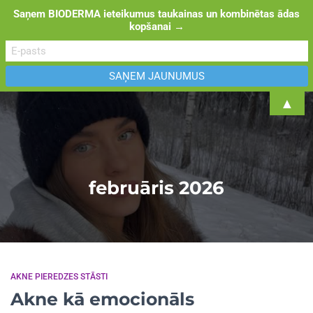
Saņem BIODERMA ieteikumus taukainas un kombinētas ādas
kopšanai →
TOGGL
▲
februāris 2026
AKNE PIEREDZES STĀSTI
Akne kā emocionāls