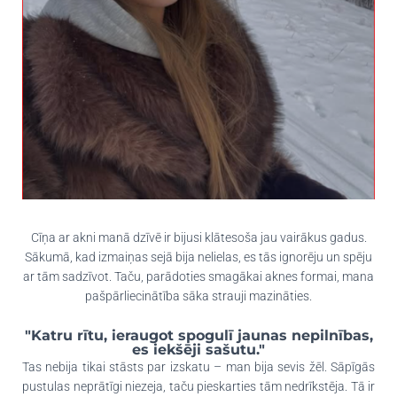
Cīņa ar akni manā dzīvē ir bijusi klātesoša jau vairākus gadus.
Sākumā, kad izmaiņas sejā bija nelielas, es tās ignorēju un spēju
ar tām sadzīvot. Taču, parādoties smagākai aknes formai, mana
pašpārliecinātība sāka strauji mazināties.
"Katru rītu, ieraugot spogulī jaunas nepilnības,
es iekšēji sašutu."
Tas nebija tikai stāsts par izskatu – man bija sevis žēl. Sāpīgās
pustulas neprātīgi niezeja, taču pieskarties tām nedrīkstēja. Tā ir