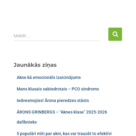
Meklēt …
Jaunākās ziņas
Akne kā emocionāls izaicinājums
Mans klusais sabiedrotais – PCO sindroms​
Iedvesmojies! Ārona pieredzes stāsts
ĀRONS GRINBERGS – “Aknes klase” 2025-2026
dalībnieks
5 populāri mīti par akni, kas var traucēt to efektīvi