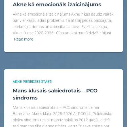
Akne kā emocionāls izaicinājums
Akne kā emocionāls izaicinājums Akne ir kas daudz vairāk
par vienkāršu ādas problēmu. Tā atstāj pēdas pašsajūtā,
ietekmējot domas un attiecības ar sevi. Evelīna Liepiņa,
Aknes klase 2025-2026 Cīņa ar akni manā dzīvē ir bijusi
Read more
AKNE PIEREDZES STĀSTI
Mans klusais sabiedrotais – PCO
sindroms​
Mans klusais sabiedrotais – PCO sindroms Laima
Baumane, Aknes klase 2025-2026 Ar PCO jeb Policistisko
olnīcu sindromu es pirmoreiz sakāros 2012.gadā, jo tieši
tad man tas tika diagnosticēts. Katrai ir savs stāsts par