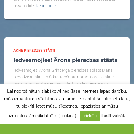
tikšanu līdz
Read more
AKNE PIEREDZES STĀSTI
Iedvesmojies! Ārona pieredzes stāsts
Iedvesmojies! Ārona Grīnberga pieredzes stāsts Mana
pieredze ar akni un ādas kopšanu ir bijusi gara, jo akne
man parādījās diezgan agri. Ja Tu šo lasi, iespējams,
meklē atbildes – tāpēc padalīšos ne tikai ar saviem
Lai nodrošinātu vislabāko AknesKlase interneta lapas darbību,
Read more
mēs izmantojam sīkdatnes. Ja turpini izmantot šo interneta lapu,
tu piekrīti lietot mūsu sīkdatnes. Iepazīsties ar mūsu
izmantotajām sīkdatnēm (cookies).
Lasīt vairāk
Piekrītu