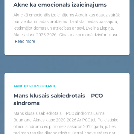
Akne kā emocionāls izaicinājums
Akne kā emocionāls izaicinājums Akne ir kas daudz vairāk
par vienkāršu ādas problēmu. Tā atstāj pēdas pašsajūtā,
ietekmējot domas un attiecības ar sevi. Evelīna Liepiņa,
Aknes klase 2025-2026 Cīņa ar akni manā dzīvē ir bijusi
Read more
AKNE PIEREDZES STĀSTI
Mans klusais sabiedrotais – PCO
sindroms​
Mans klusais sabiedrotais – PCO sindroms Laima
Baumane, Aknes klase 2025-2026 Ar PCO jeb Policistisko
olnīcu sindromu es pirmoreiz sakāros 2012.gadā, jo tieši
tad man tas tika diagnosticēts. Katrai ir savs stāsts par