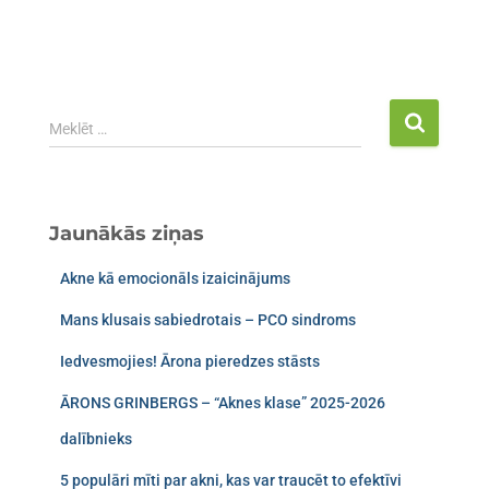
Meklēt …
Jaunākās ziņas
Akne kā emocionāls izaicinājums
Mans klusais sabiedrotais – PCO sindroms​
Iedvesmojies! Ārona pieredzes stāsts
ĀRONS GRINBERGS – “Aknes klase” 2025-2026
dalībnieks
5 populāri mīti par akni, kas var traucēt to efektīvi