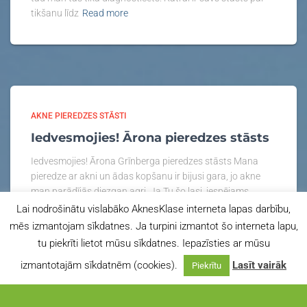
tikšanu līdz
Read more
AKNE PIEREDZES STĀSTI
Iedvesmojies! Ārona pieredzes stāsts
Iedvesmojies! Ārona Grīnberga pieredzes stāsts Mana
pieredze ar akni un ādas kopšanu ir bijusi gara, jo akne
man parādījās diezgan agri. Ja Tu šo lasi, iespējams,
meklē atbildes – tāpēc padalīšos ne tikai ar saviem
Lai nodrošinātu vislabāko AknesKlase interneta lapas darbību,
Read more
mēs izmantojam sīkdatnes. Ja turpini izmantot šo interneta lapu,
tu piekrīti lietot mūsu sīkdatnes. Iepazīsties ar mūsu
izmantotajām sīkdatnēm (cookies).
Lasīt vairāk
Piekrītu