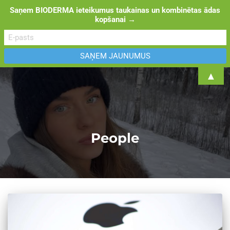
Saņem BIODERMA ieteikumus taukainas un kombinētas ādas
kopšanai →
TOGGL
▲
People