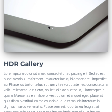
HDR Gallery
Lorem ipsum dolor sit amet, consectetur adipiscing elit. Sed ac est
nunc. Vestibulum fermentum auctor lacus, id ornare arcu imperdiet
ac. Phasellus tortor tellus, rutrum vitae vulputate nec, consectetur a
velit. Pellentesque elit erat, sollicitudin ac auctor ut, ullamcorper in
quam. Maecenas enim libero, vestibulum et aliquet eget, placerat
quis diam. Vestibulum malesuada augue et mauris interdum in
dignissim arcu venenatis. Fusce sem elit, lobortis eu feugiat sit
amet, vehicula at est. Proin sed ipsum ligula, non aliquet ipsum.