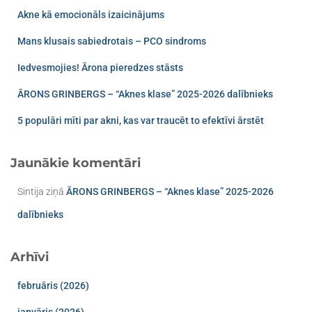
Akne kā emocionāls izaicinājums
Mans klusais sabiedrotais – PCO sindroms​
Iedvesmojies! Ārona pieredzes stāsts
ĀRONS GRINBERGS – “Aknes klase” 2025-2026 dalībnieks
5 populāri mīti par akni, kas var traucēt to efektīvi ārstēt
Jaunākie komentāri
Sintija
ziņā
ĀRONS GRINBERGS – “Aknes klase” 2025-2026
dalībnieks
Arhīvi
februāris (2026)
janvāris (2026)