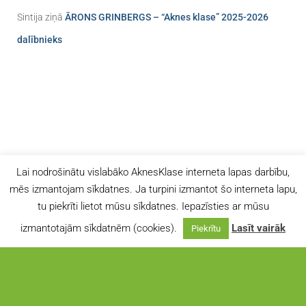
Sintija
ziņā
ĀRONS GRINBERGS – “Aknes klase” 2025-2026
dalībnieks
Lai nodrošinātu vislabāko AknesKlase interneta lapas darbību,
mēs izmantojam sīkdatnes. Ja turpini izmantot šo interneta lapu,
tu piekrīti lietot mūsu sīkdatnes. Iepazīsties ar mūsu
izmantotajām sīkdatnēm (cookies).
Lasīt vairāk
Piekrītu
SĪKDATŅU POLITIKA
PRIVĀTUMA POLITIKA
Hestia | Developed by
ThemeIsle