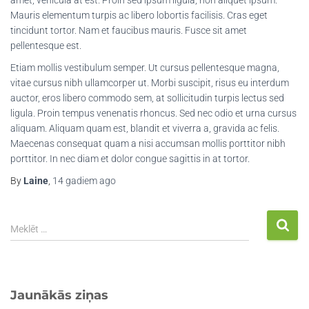
Mauris elementum turpis ac libero lobortis facilisis. Cras eget
tincidunt tortor. Nam et faucibus mauris. Fusce sit amet
pellentesque est.
Etiam mollis vestibulum semper. Ut cursus pellentesque magna,
vitae cursus nibh ullamcorper ut. Morbi suscipit, risus eu interdum
auctor, eros libero commodo sem, at sollicitudin turpis lectus sed
ligula. Proin tempus venenatis rhoncus. Sed nec odio et urna cursus
aliquam. Aliquam quam est, blandit et viverra a, gravida ac felis.
Maecenas consequat quam a nisi accumsan mollis porttitor nibh
porttitor. In nec diam et dolor congue sagittis in at tortor.
By
Laine
,
14 gadiem
ago
Meklēt …
Jaunākās ziņas