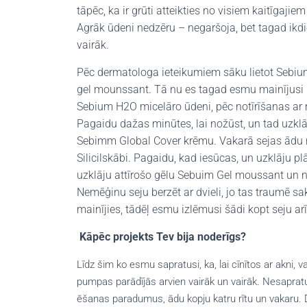
tāpēc, ka ir grūti atteikties no visiem kaitīgaj
Agrāk ūdeni nedzēru – negaršoja, bet tagad ikdi
vairāk.
Pēc dermatologa ieteikumiem sāku lietot Sebi
gel mounssant. Tā nu es tagad esmu mainījusi ko
Sebium H2O micelāro ūdeni, pēc notīrīšanas ar m
Pagaidu dažas minūtes, lai nožūst, un tad uzklā
Sebimm Global Cover krēmu. Vakarā sejas ādu 
Silicilskābi. Pagaidu, kad iesūcas, un uzklāju p
uzklāju attīrošo gēlu Sebuim Gel moussant un n
Nemēģinu seju berzēt ar dvieli, jo tas traumē sak
mainījies, tādēļ esmu izlēmusi šādi kopt seju ar
Kāpēc projekts Tev bija noderīgs?
Līdz šim ko esmu sapratusi, ka, lai cīnītos ar akni,
pumpas parādījās arvien vairāk un vairāk. Nesapratu,
ēšanas paradumus, ādu kopju katru rītu un vakaru. D