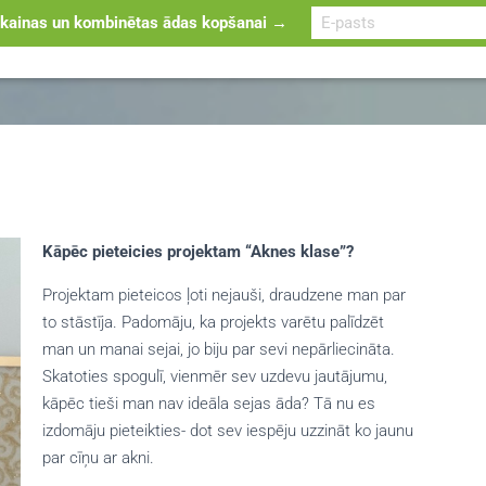
ainas un kombinētas ādas kopšanai →
AKNES KLASE
AKNE
ĀDAS KOPŠANA
ATRAST ĀRST
Kāpēc pieteicies projektam “Aknes klase”?
Projektam pieteicos ļoti nejauši, draudzene man par
to stāstīja. Padomāju, ka projekts varētu palīdzēt
man un manai sejai, jo biju par sevi nepārliecināta.
Skatoties spogulī, vienmēr sev uzdevu jautājumu,
kāpēc tieši man nav ideāla sejas āda? Tā nu es
izdomāju pieteikties- dot sev iespēju uzzināt ko jaunu
par cīņu ar akni.