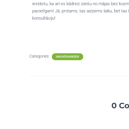
iestāstu, ka arī es kādreiz iziešu no mājas bez kosmē
pacietīgam! Jā, protams, tas aizņems laiku, bet tas
konsultāciju!
Categories:
UNCATEGORIZED
0 C