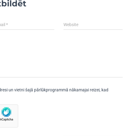
bildēt
ail
*
Website
resi un vietni šajā pārlūkprogrammā nākamajai reizei, kad