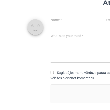
At
Name
*
Em
What's on your mind?
Saglabājiet manu vārdu, e-pasta ad
vēlēšos pievienot komentāru.