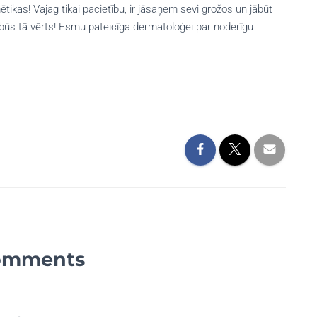
tikas! Vajag tikai pacietību, ir jāsaņem sevi grožos un jābūt
 būs tā vērts! Esmu pateicīga dermatoloģei par noderīgu
omments