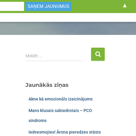
▲
U
PATIESĪBA VAI MĪTS
BLOGS
VIDEO SATURS
Meklēt …
Jaunākās ziņas
Akne kā emocionāls izaicinājums
Mans klusais sabiedrotais – PCO
sindroms​
Iedvesmojies! Ārona pieredzes stāsts