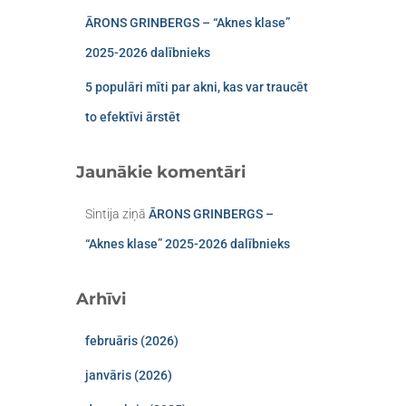
ĀRONS GRINBERGS – “Aknes klase”
2025-2026 dalībnieks
5 populāri mīti par akni, kas var traucēt
to efektīvi ārstēt
Jaunākie komentāri
Sintija
ziņā
ĀRONS GRINBERGS –
“Aknes klase” 2025-2026 dalībnieks
Arhīvi
februāris (2026)
janvāris (2026)