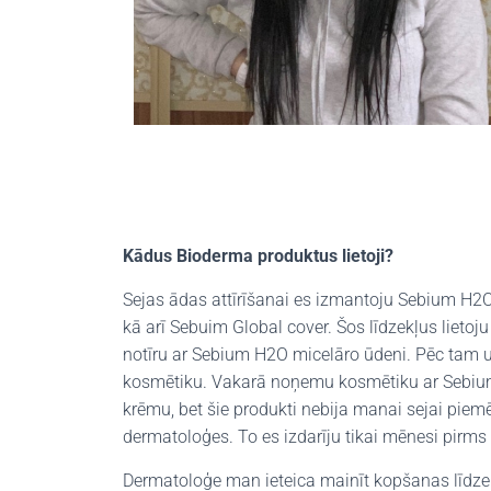
Kādus Bioderma produktus lietoji?
Sejas ādas attīrīšanai es izmantoju Sebium H2
kā arī Sebuim Global cover. Šos līdzekļus lietoju
notīru ar Sebium H2O micelāro ūdeni. Pēc tam uzl
kosmētiku. Vakarā noņemu kosmētiku ar Sebium
krēmu, bet šie produkti nebija manai sejai piemēro
dermatoloģes. To es izdarīju tikai mēnesi pirm
Dermatoloģe man ieteica mainīt kopšanas līdzekļ