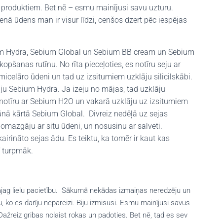
iem produktiem. Bet nē – esmu mainījusi savu uzturu.
enā ūdens man ir visur līdzi, cenšos dzert pēc iespējas
um Hydra, Sebium Global un Sebium BB cream un Sebium
pšanas rutīnu. No rīta pieceļoties, es notīru seju ar
icelāro ūdeni un tad uz izsitumiem uzklāju silicilskābi.
ju Sebium Hydra. Ja izeju no mājas, tad uzklāju
notīru ar Sebium H2O un vakarā uzklāju uz izsitumiem
lānā kārtā Sebium Global. Divreiz nedēļā uz sejas
omazgāju ar situ ūdeni, un nosusinu ar salveti.
airināto sejas ādu. Es teiktu, ka tomēr ir kaut kas
ī turpmāk.
 vajag lielu pacietību. Sākumā nekādas izmaiņas neredzēju un
 ko es darīju nepareizi. Biju izmisusi. Esmu mainījusi savus
ažreiz gribas nolaist rokas un padoties. Bet nē, tad es sev