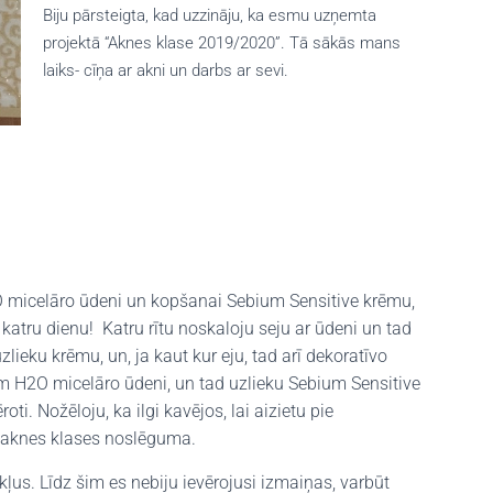
Biju pārsteigta, kad uzzināju, ka esmu uzņemta
projektā “Aknes klase 2019/2020”. Tā sākās mans
laiks- cīņa ar akni un darbs ar sevi.
O micelāro ūdeni un kopšanai Sebium Sensitive krēmu,
 katru dienu! Katru rītu noskaloju seju ar ūdeni un tad
ieku krēmu, un, ja kaut kur eju, tad arī dekoratīvo
 H2O micelāro ūdeni, un tad uzlieku Sebium Sensitive
ti. Nožēloju, ka ilgi kavējos, lai aizietu pie
s aknes klases noslēguma.
us. Līdz šim es nebiju ievērojusi izmaiņas, varbūt