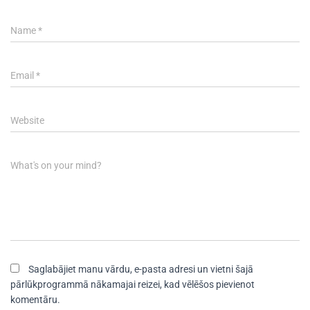
Name
*
Email
*
Website
What's on your mind?
Saglabājiet manu vārdu, e-pasta adresi un vietni šajā
pārlūkprogrammā nākamajai reizei, kad vēlēšos pievienot
komentāru.