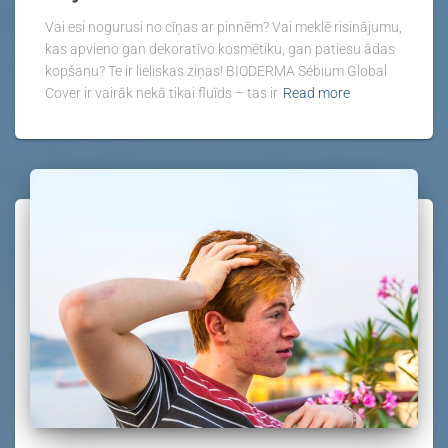
Vai esi nogurusi no cīņas ar pin­nēm? Vai meklē risinājumu,
kas apvieno gan dekoratīvo kosmētiku, gan patiesu ādas
kopšanu? Te ir lieliskas ziņas! BIODERMA Sébium Global
Cover ir vairāk nekā tikai fluīds – tas ir
Read more