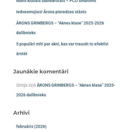
Mans klusais sabiedrotais – PCO sindroms​
Iedvesmojies! Ārona pieredzes stāsts
ĀRONS GRINBERGS – “Aknes klase” 2025-2026
dalībnieks
5 populāri mīti par akni, kas var traucēt to efektīvi
ārstēt
Jaunākie komentāri
Sintija
ziņā
ĀRONS GRINBERGS – “Aknes klase” 2025-
2026 dalībnieks
Arhīvi
februāris (2026)