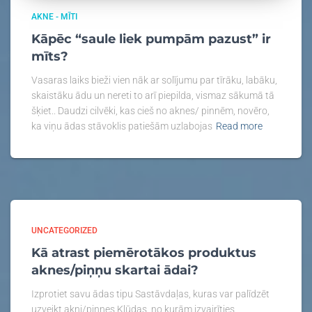
AKNE - MĪTI
Kāpēc “saule liek pumpām pazust” ir
mīts?
Vasaras laiks bieži vien nāk ar solījumu par tīrāku, labāku,
skaistāku ādu un nereti to arī piepilda, vismaz sākumā tā
šķiet.. Daudzi cilvēki, kas cieš no aknes/ pinnēm, novēro,
ka viņu ādas stāvoklis patiešām uzlabojas
Read more
UNCATEGORIZED
Kā atrast piemērotākos produktus
aknes/piņņu skartai ādai?
Izprotiet savu ādas tipu Sastāvdaļas, kuras var palīdzēt
uzveikt akni/pinnes Kļūdas, no kurām izvairīties