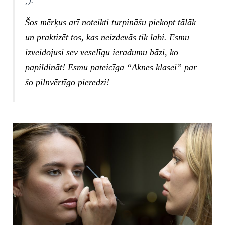
;).
Šos mērķus arī noteikti turpināšu piekopt tālāk
un praktizēt tos, kas neizdevās tik labi. Esmu
izveidojusi sev veselīgu ieradumu bāzi, ko
papildināt! Esmu pateicīga “Aknes klasei” par
šo pilnvērtīgo pieredzi!