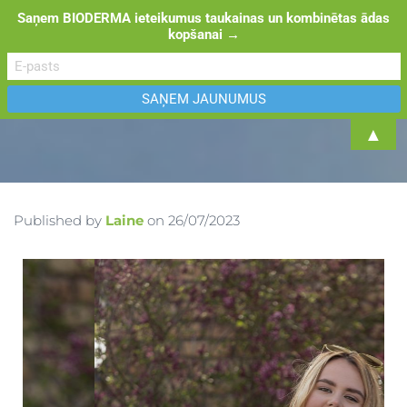
Saņem BIODERMA ieteikumus taukainas un kombinētas ādas
kopšanai →
TOGGL
▲
Published by
Laine
on
26/07/2023