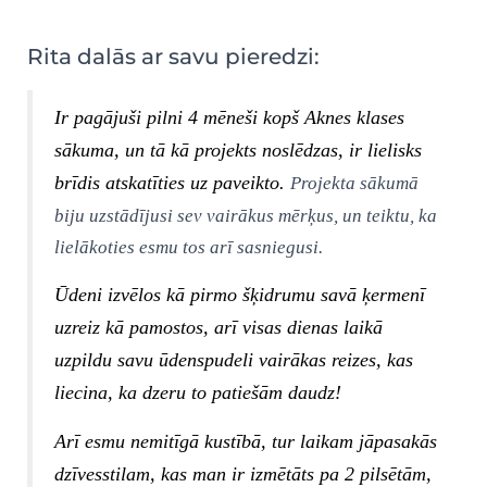
Rita dalās ar savu pieredzi:
Ir pagājuši pilni 4 mēneši kopš Aknes klases
sākuma, un tā kā projekts noslēdzas, ir lielisks
brīdis atskatīties uz paveikto.
Projekta sākumā
biju uzstādījusi sev vairākus mērķus, un teiktu, ka
lielākoties esmu tos arī sasniegusi.
Ūdeni izvēlos kā pirmo šķidrumu savā ķermenī
uzreiz kā pamostos, arī visas dienas laikā
uzpildu savu ūdenspudeli vairākas reizes, kas
liecina, ka dzeru to patiešām daudz!
Arī esmu nemitīgā kustībā, tur laikam jāpasakās
dzīvesstilam, kas man ir izmētāts pa 2 pilsētām,