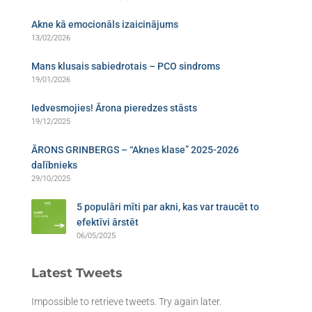
Akne kā emocionāls izaicinājums
13/02/2026
Mans klusais sabiedrotais – PCO sindroms​
19/01/2026
Iedvesmojies! Ārona pieredzes stāsts
19/12/2025
ĀRONS GRINBERGS – “Aknes klase” 2025-2026
dalībnieks
29/10/2025
5 populāri mīti par akni, kas var traucēt to
efektīvi ārstēt
06/05/2025
Latest Tweets
Impossible to retrieve tweets. Try again later.