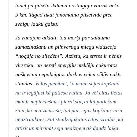
tādēļ pa pilsētu ikdienā nostaigāju vairāk nekā
5 km. Tagad tikai jānomaina pilsētvide pret
svaigu lauku gaisu!
Ja runājam atklāti, tad mērķi par saldumu
samazināšanu un pilnvērtīgu miegu vidusceļā
“nogāja no sliedēm”. Atzīstu, ka stress ir ņēmis
virsroku, un nereti enerģiju meklēju cukurotos
našķos un nepabeigtos darbus veicu vēlās nakts
stundās.
Vēlos pieminēt, ka mana sejas kopšana
nu ir iegājusi kā patiesa rutīna. Ja vēl citas lietas
man ir nepieciešams pierakstīt, tā lai patiešām
zinu, ka neaizmirsīšu, tad par sejas kopšanu varu
neuztraukties. Pat steidzīgākajos rītos izrādās, ka
attīrīt un mitrināt seju neaizņem tik daudz laika