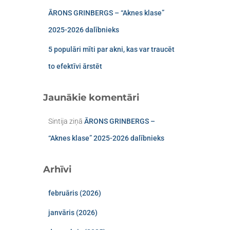
ĀRONS GRINBERGS – “Aknes klase”
2025-2026 dalībnieks
5 populāri mīti par akni, kas var traucēt
to efektīvi ārstēt
Jaunākie komentāri
Sintija
ziņā
ĀRONS GRINBERGS –
“Aknes klase” 2025-2026 dalībnieks
Arhīvi
februāris (2026)
janvāris (2026)