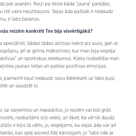
līdz pat asarām. Reizi pa reizei kāda “jauna” parādās,
u īsti vairs neuztraucos. Sejas āda pašlaik ir nedaudz
mu, ir labs balanss.
anās reizēm konkrēti Tev bija visvērtīgākā?
 speciālisti, šādas tādas atziņas liekot aiz auss, gan ar
kopšanu, arī ar grima mākslinieci, kur man bija iespēja
vu “aktīvus” un sportiskus ieteikumus. Katra nodarbība man
eļoties jaunas lietas un patiesi pozitīvas emocijas.
us, pamainīt kaut nedaudz savu ēdienkarti uz labo pusi,
lēt un saudzēt to.
si, lai saņemtos un nepadotos, jo reizēm var būt grūti.
 noiets, neskaitāmi soļi veikti, un šķiet, ka vēl tik daudz
tāts ir bijis tā vērts, jo, iespējams, ka sejas āda var arī
āšanās, kas spēj aizvest līdz kārotajam, jo “labs nāk ar