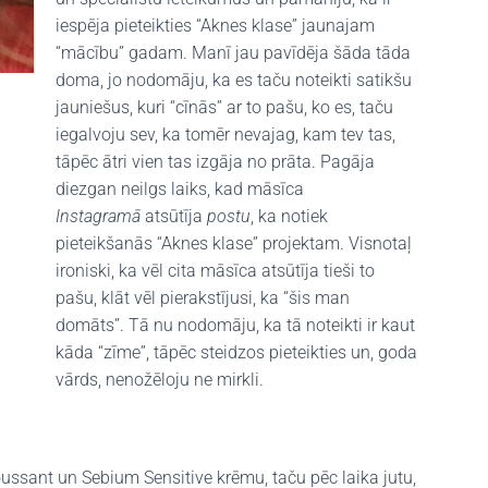
iespēja pieteikties “Aknes klase” jaunajam
“mācību” gadam. Manī jau pavīdēja šāda tāda
doma, jo nodomāju, ka es taču noteikti satikšu
jauniešus, kuri “cīnās” ar to pašu, ko es, taču
iegalvoju sev, ka tomēr nevajag, kam tev tas,
tāpēc ātri vien tas izgāja no prāta. Pagāja
diezgan neilgs laiks, kad māsīca
Instagramā
atsūtīja
postu
, ka notiek
pieteikšanās “Aknes klase” projektam. Visnotaļ
ironiski, ka vēl cita māsīca atsūtīja tieši to
pašu, klāt vēl pierakstījusi, ka “šis man
domāts”. Tā nu nodomāju, ka tā noteikti ir kaut
kāda “zīme”, tāpēc steidzos pieteikties un, goda
vārds, nenožēloju ne mirkli.
ussant un Sebium Sensitive krēmu, taču pēc laika jutu,