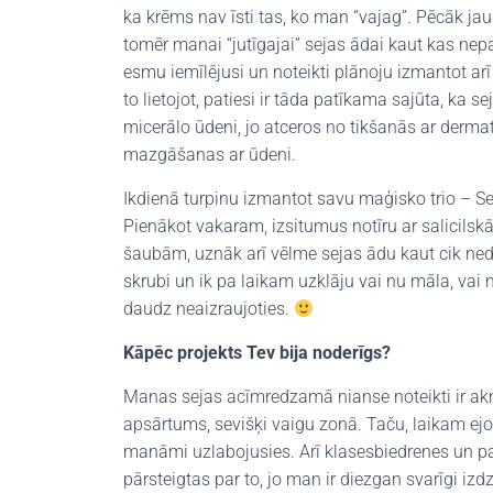
ka krēms nav īsti tas, ko man “vajag”. Pēcāk ja
tomēr manai “jutīgajai” sejas ādai kaut kas nepa
esmu iemīlējusi un noteikti plānoju izmantot arī
to lietojot, patiesi ir tāda patīkama sajūta, ka 
micerālo ūdeni, jo atceros no tikšanās ar dermat
mazgāšanas ar ūdeni.
Ikdienā turpinu izmantot savu maģisko trio – 
Pienākot vakaram, izsitumus notīru ar salicils
šaubām, uznāk arī vēlme sejas ādu kaut cik neda
skrubi un ik pa laikam uzklāju vai nu māla, vai
daudz neaizraujoties.
Kāpēc projekts Tev bija noderīgs?
Manas sejas acīmredzamā nianse noteikti ir akn
apsārtums, sevišķi vaigu zonā. Taču, laikam ejot,
manāmi uzlabojusies. Arī klasesbiedrenes un pa
pārsteigtas par to, jo man ir diezgan svarīgi iz