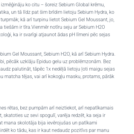
u izmēģināju ko citu – šoreiz Sebium Global krēmu,
tika, un tā līdz pat šim brīdim lietoju Sebium Hydra, ko
 turpmāk; kā arī turpinu lietot Sebium Gel Moussant, jo,
seja tiešām ir tīra.Vienmēr notīru seju ar Sebium H2O
oloģi, ka ir svarīgi atjaunot ādas pH līmeni pēc sejas
Sebium Gel Moussant, Sebium H2O, kā arī Sebium Hydra.
kābi, pēcāk uzklāju Epiduo gelu uz problēmzonām. Bez
udz palutināt, tāpēc 1x nedēļā lietoju ļoti maigu sejas
 nu matcha tējas, vai arī kokogļu masku, protams, pārāk
es rētas, bez pumpām arī neiztiekot, arī nepatīkamais
 skatoties uz sevi spogulī, varēja redzēt, ka seja ir
t mana skolotāja bija ievērojušas un patīkami
dzirdēt ko tādu, kas ir kaut nedaudz pozitīvs par manu