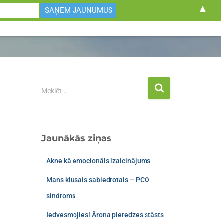
▲
U
PATIESĪBA VAI MĪTS
BLOGS
VIDEO SATURS
Meklēt …
Jaunākās ziņas
Akne kā emocionāls izaicinājums
Mans klusais sabiedrotais – PCO
sindroms​
Iedvesmojies! Ārona pieredzes stāsts