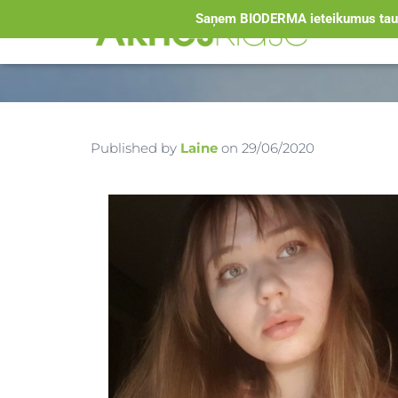
Saņem BIODERMA ieteikumus tauk
Published by
Laine
on
29/06/2020