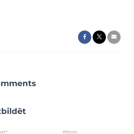
omments
bildēt
ail
*
Website