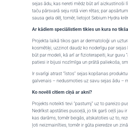
sejas ādu, kas nereti mēdz būt arī aizkustinoši 
taču pārsvarā seju rotā vien rētas; par apsārtum
sausa gela dēļ, tomēr, lietojot Sebium Hydra krē
Ar kādiem speciālistiem tikies un kura no tikš
Projekta laikā tikos gan ar dermatoloģi un uztura
kosmētiķi, uzzinot daudz ko noderīgu par sejas 
būt par modeli, kā arī ar fizioterapeiti, kur gu
patiesi ir bijusi nozīmīga un prātā paliekoša, sm
Ir svarīgi atrast “īstos” sejas kopšanas produkt
galvenais – nedusmoties uz savu sejas ādu – mī
Ko novēli citiem cīņā ar akni?
Projekts noteikti tevi “pastumj” uz to pareizo pu
Nedrīkst apstāties pusceļā, jo tik garš ceļš jau ir
kas darāms, tomēr beigās, atskatoties uz to, rezul
ļoti neizmainīties, tomēr ir gūta pieredze un zin