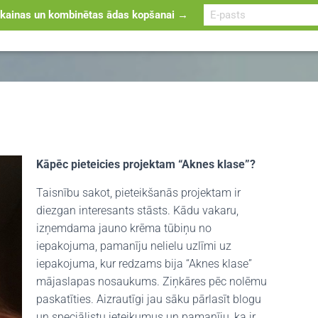
ainas un kombinētas ādas kopšanai →
AKNES KLASE
AKNE
ĀDAS KOPŠANA
ATRAST ĀRST
Kāpēc pieteicies projektam “Aknes klase”?
Taisnību sakot, pieteikšanās projektam ir
diezgan interesants stāsts. Kādu vakaru,
izņemdama jauno krēma tūbiņu no
iepakojuma, pamanīju nelielu uzlīmi uz
iepakojuma, kur redzams bija “Aknes klase”
mājaslapas nosaukums. Ziņkāres pēc nolēmu
paskatīties. Aizrautīgi jau sāku pārlasīt blogu
un speciālistu ieteikumus un pamanīju, ka ir