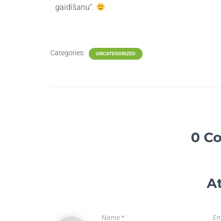
gaidīšanu”.
Categories:
UNCATEGORIZED
0 C
At
Name
*
Em